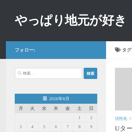
コンテンツへスキップ
やっぱり地元が好き
フォロー:
タグ
検
索:
2026年8月
月
火
水
木
金
土
日
1
2
活性化
0
3
4
5
6
7
8
9
Uタ