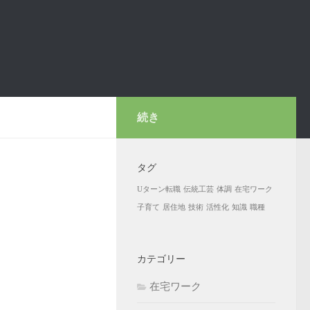
続き
タグ
Uターン転職
伝統工芸
体調
在宅ワーク
子育て
居住地
技術
活性化
知識
職種
カテゴリー
在宅ワーク