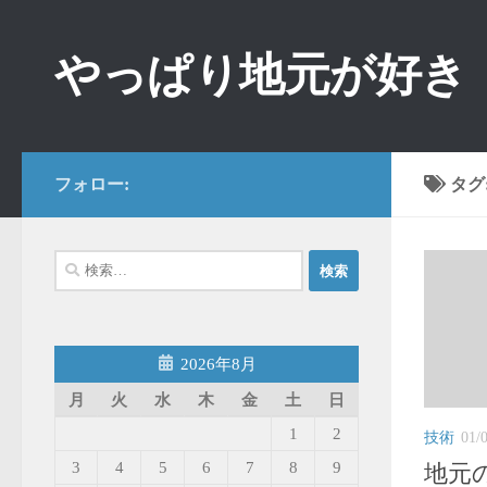
コンテンツへスキップ
やっぱり地元が好き
フォロー:
タグ
検
索:
2026年8月
月
火
水
木
金
土
日
1
2
技術
01/
3
4
5
6
7
8
9
地元