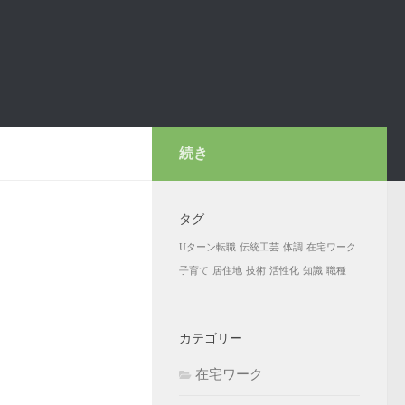
続き
タグ
Uターン転職
伝統工芸
体調
在宅ワーク
子育て
居住地
技術
活性化
知識
職種
カテゴリー
在宅ワーク