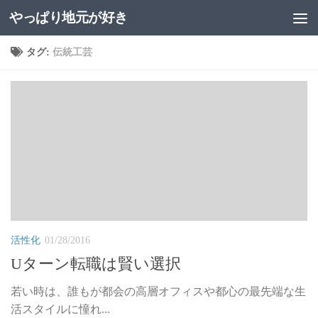
やっぱり地元が好き
コンテンツへスキップ
タグ:
伝統工芸
活性化
01/28/2016
Uターン転職は賢い選択
若い時は、誰もが都会の高層オフィスや都心の最先端な生
活スタイルに憧れ...