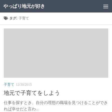
やっぱり地元が好き
コンテンツへスキップ
タグ:
子育て
子育て
12/30/2015
地元で子育てをしよう
仕事を探すとき、自分の理想の職場を見つけることができ
れば幸せだと言わ...